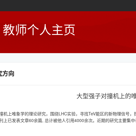
教师个人主页
究方向
大型强子对撞机上的
撞机上唯象学的理论研究，围绕LHC实验，寻找TeV能区的新物理信号
刊上已发表文章60余篇, 总计被他人引用4000余次。近期的研究主要