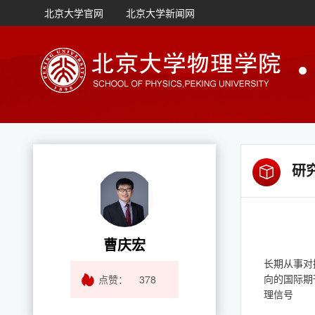
北京大学官网
北京大学新闻网
研
曹庆宏
长期从事对
向的国际期
点赞：
378
理信号