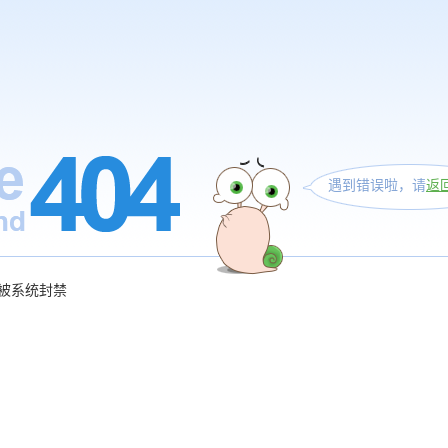
遇到错误啦，请
返
被系统封禁