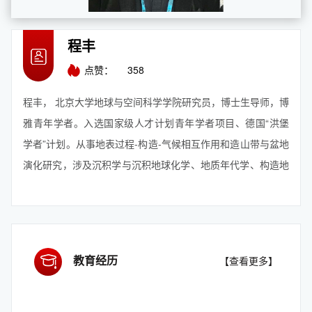
程丰
点赞：
358
程丰， 北京大学地球与空间科学学院研究员，博士生导师，博
雅青年学者。入选国家级人才计划青年学者项目、德国“洪堡
学者”计划。从事地表过程-构造-气候相互作用和造山带与盆地
演化研究，涉及沉积学与沉积地球化学、地质年代学、构造地
貌学、石油勘探资料运用、数值模拟、地质大数据与机器学习
等研究方法。相关成果共发表论文30余篇，其中第一/通讯作
者国际地学SCI论文16篇，包括Nature Communications,
Geophysical Research ...
【查看更多】
教育经历
【查看更多】