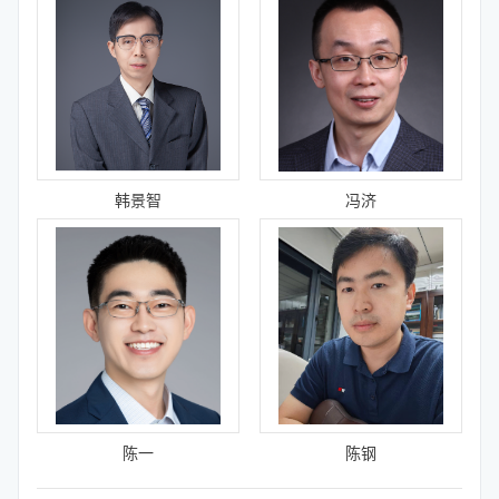
韩景智
冯济
陈一
陈钢