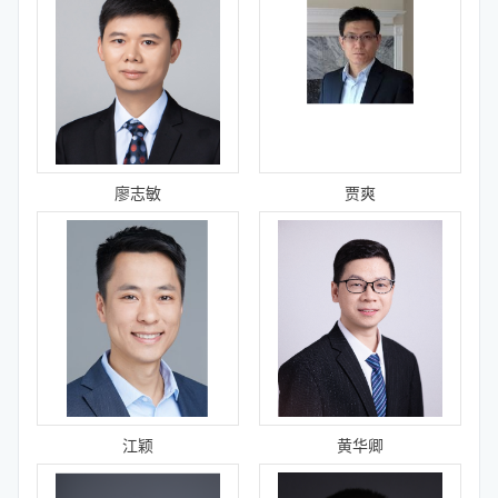
廖志敏
贾爽
江颖
黄华卿