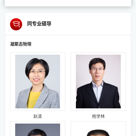
同专业硕导
凝聚态物理
赵清
杨学林