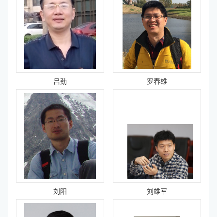
吕劲
罗春雄
刘阳
刘雄军