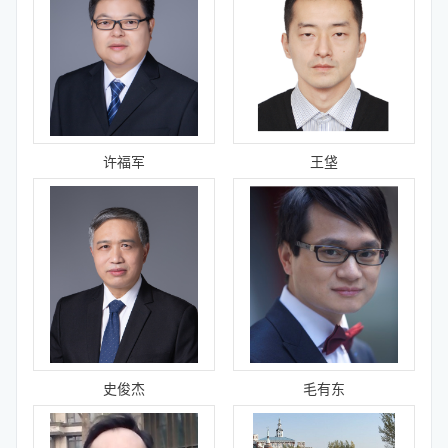
许福军
王垡
史俊杰
毛有东