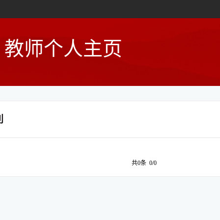
教师个人主页
利
共0条 0/0