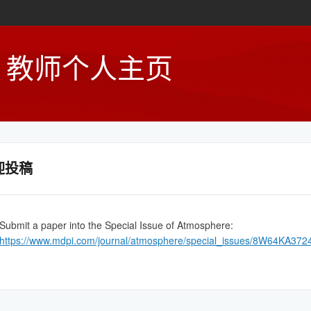
教师个人主页
迎投稿
Submit a paper into the Special Issue of Atmosphere:
https://www.mdpi.com/journal/atmosphere/special_issues/8W64KA372