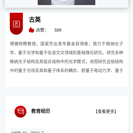
古英
点赞：
326
博雅特聘教授，国家杰出青年基金获得者；致力于微纳光子
学、量子光学和量子信息交叉领域的基础理论研究。研究多种
微纳光子结构及其组合结构中的光学模式，进而研究这些结构
中的量子光场及其和量子体系的耦合、腔量子电动力学、量子
干涉及量子信息等，揭示微纳尺度上光和量子体系相互作用的
诸多新现象新效应，为芯片上量子光学和量子信息提供基础理
论及潜在应用。在Nature nanotechnology、light、PRL、
Chem.、nano letters、《...
【查看更多】
教育经历
【查看更多】
1995.10 - 2001.7