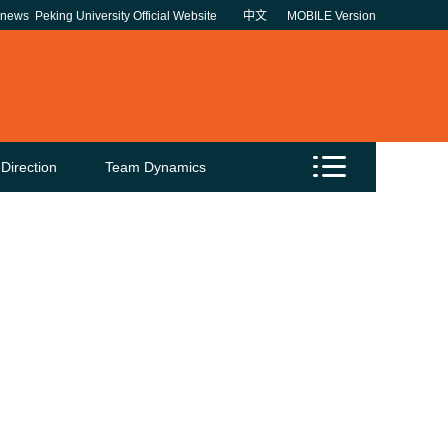
unews
Peking University Official Website
中文
MOBILE Version
Direction
Team Dynamics