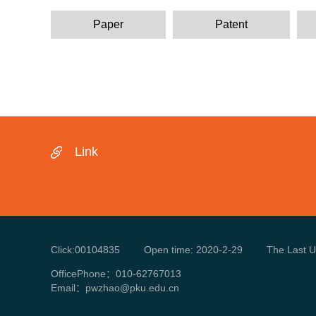
Paper
Patent
Link
Click:
00104835
Open time:
2020
-
2
-
29
The Last U
OfficePhone：
010-62767013
Email：
pwzhao@pku.edu.cn