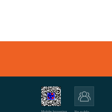
Mobile browsing
No public