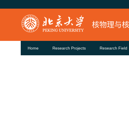
核物理与
Home
Research Projects
Research Field