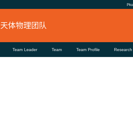
Pk
核天体物理团队
Team Leader
Team
Team Profile
Research 