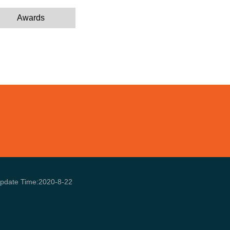
Awards
pdate Time:
2020
-
8
-
22