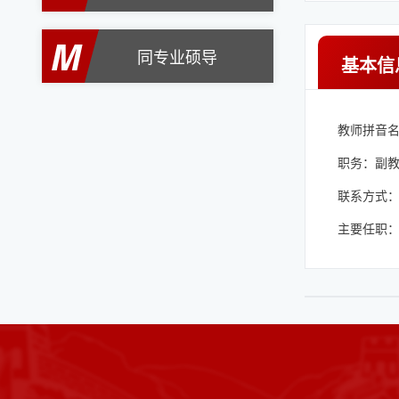
M
同专业硕导
基本信
教师拼音名称：
职务：副
联系方式：6
主要任职