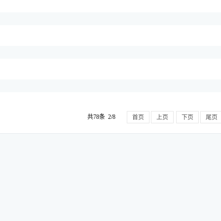
共78条 2/8
首页
上页
下页
尾页