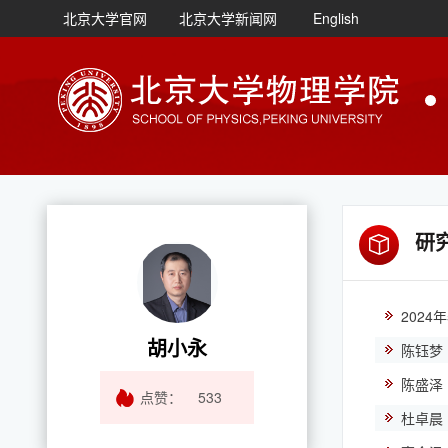
北京大学官网
北京大学新闻网
English
研
2024
胡小永
陈钰梦
陈盛泽
点赞：
533
杜卓晨