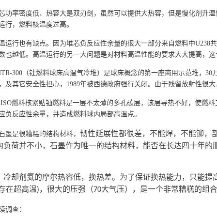
芯功率密度低、热容大是双刃剑，虽然可以提供大热容，但是慢化剂升温
运行，燃料核温度过高。
温运行也有缺点。因为堆芯负反应性余量的很大一部分来自燃料中U238
数也越低。高温运行的另一大问题是对材料高温性能的要求大大提高，这
HTR-300（钍燃料球床高温气冷堆）是球床概念的第一座商用示范堆，30
，及其它安全性担心，1989年被西德政府强行关闭。由于残留放射性很大，
RISO燃料核紧贴铀燃料是一层不太薄的多孔碳层，该层导热不好，使燃
应负反应性余量，并造成燃料球内局部高温点。
韧性延展性都很差，不能焊，不能铆，
石墨是很糟糕的结构材料，
构负荷并不小，石墨作为唯一的结构材料，能否在长达四十年的
，
冷却剂氦的摩尔热容低，换热差。为了保证换热能力，只能提
存在超高温
，很大的压强（
大气压），是一个非常糟糕的组
)
70
续调查：