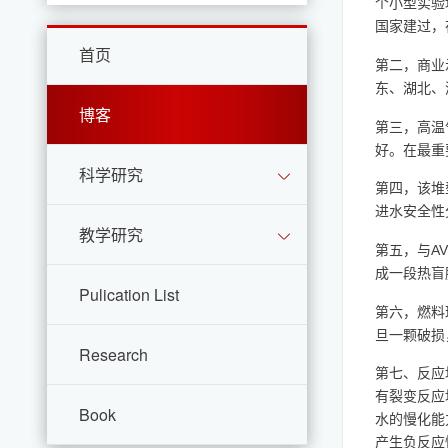
个小型实验
国家建过，
首页
第二，商业
东、湖北、
博客
第三，高温
好。在最重
科学研究
第四，该堆
进水安全性
教学研究
A
第五，
与
成一段热盲
Pulication List
第六，燃料
旦一颗破损
Research
第七、反应
有裂变反应
Book
水的慢化能
产生负反应