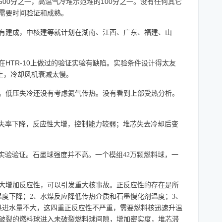
500
100
分之一，高温气冷堆示范堆的
分之一。没有任何其它
需要时间验证和成熟。
有建成，中核建等就计划在湖南、江西、广东、福建、山
HTR-10
在
上做过的验证实验有缺陷。实验条件设计得太友
上，
冷却风机衰减太慢。
。低压失冷还没有考虑氦气传热。没有看到上部受热分析。
失率下降，反应性大增，控制能力较弱；堆芯失去冷却后变
实验验证。石墨球强度并不高。一个模组42万颗燃料球，一
大增加反应性，可以引发重大核事故。正反应性的存在是所
度下降；2、水煤反应降低传热介质和石墨慢化剂温度；3、
果进水量不大，这四重正反应性不严重，需要燃料核迅速升温
破裂的燃料球进入未破裂燃料球间隙，增加密实度，堆芯滞