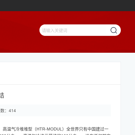
结
次数：
414
HTR-MODUL
。高温气冷堆堆型（
）全世界只有中国建过一