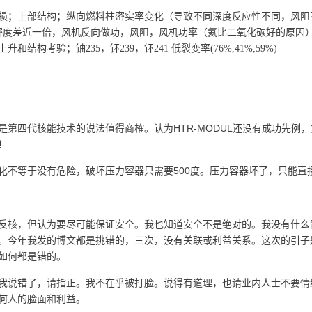
损；上部结构；纵向燃料柱密实率变化（导致不同深度反应性不同，风阻不
气密度差近一倍，风机反向做功，风阻，风机功率（氦比二氧化碳好的原因
升和结构考验；铀235，钚239，钚241 低裂变率(76%,41%,59%)
HTR-MODUL还
是第四代核能技术的说法值得商榷。认为
没有成功先例，
！
500
化不等于没有危险，破坏压力容器只需要
度。压力容器坏了，只能直
反核，但认为要尽可能保证安全。我也知道安全不是绝对的。我没有什么
。今年我发的博文都是挑错的，三次，没有关联或利益关系。这次的引子
如何都是错的。
我说错了，请指正。我不在乎被打脸。说得有道理，也请业内人士不要情
何人的脸面和利益。