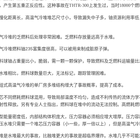
，产生第五重正反应性。这种事故在THTR-300上发生过，当时18000
慢化距离长，高温气冷堆
堆芯尺寸小，导致漏失中子多，
铀资源利用率低
气冷堆的乏燃料后处理非常困难。
乏燃料存放量远高于水堆。
235
气冷堆燃料铀
富集度很高，可以被用来制成脏原子弹。
料球铀占重量比小，脆弱，需一颗一颗保护，导致燃料及乏燃料运输量比
水堆相比，燃料球数量巨大，无法标记，跟踪管理困难。
组式高温气冷堆的单厂房多堆结构增大了事故概率，提高了成本。
芯不同燃耗燃料球混用，导致局部温度不均匀，造成不利传热的流体力学
射性释放。另有专业人士指出，燃料球在堆中的流动无法控制。高燃耗燃
型能量密度低，内部结构体积庞大，压力容器必须相应增大增厚。压力容
压水堆只需要一个堆芯压力容器（小一些，厚一倍以上），但是高温气冷
堆是水堆最大的事故，比融堆更大的事故是超临界爆炸。水堆几乎不可能