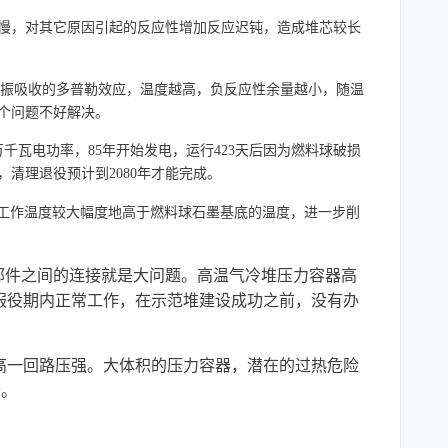
慢，对其它原因引起的反应性增加反应迟钝，造成堆芯较长
共振吸收的多普勒效应，温度越高，负反应性余量越小，随温
个问题不好解决。
万千瓦电功率，85年开始发电，运行423天后因为燃料球破损
清理退役预计到2080年才能完成。
料工作温度较大幅度地高于燃料球石墨基底的温度，进一步削
部件之间的连接就是大问题。高温气冷堆压力容器高
服役期内正常工作，在示范堆建设成功之前，没有办
高一回路压强。大体积的压力容器，潜在的过热危险
合。