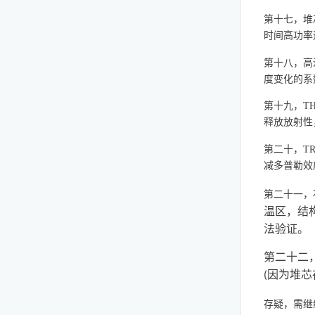
第十七，堆
时间高功率
第十八，高
度变化的系
第十九，T
释放放射性
第二十，T
减多普勒效
第二十一，
温区，结
法验证。
第二十二
因为堆芯
(
存疑，需继