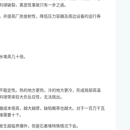
个燃料球破裂，离恶性事故只有一步之遥。
，并提高厂房放射性，降低压力容器及周边设备的运行寿
水堆高几十倍。
不稳定性。热的地方更热，冷的地方更冷，形成局部高温
料球带来较大负反应性，无法挑出。
器成本很高，越大越厚，缺陷概率也越大。对于一百万千瓦
堆需要十个。
发生超临界爆炸，但是石墨堆特殊情况下会。