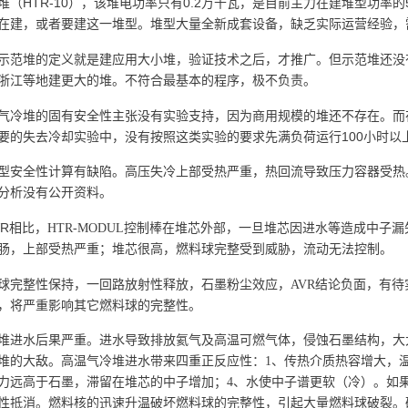
HTR-10
0.2
堆（
），该堆电功率只有
万千瓦，是目前主力在建堆型功率的
在建，或者要建这一堆型。堆型大量全新成套设备，缺乏实际运营经验，
示范堆的定义就是建应用大小堆，验证技术之后，才推广。但示范堆还没
浙江等地建更大的堆。不符合最基本的程序，极不负责。
气冷堆的固有安全性主张没有实验支持，因为商用规模的堆还不存在。而
100
要的失去冷却实验中，没有按照这类实验的要求先满负荷运行
小时以
型安全性计算有缺陷。高压失冷上部受热严重，热回流导致压力容器受热
分析没有公开资料。
VR
相比，HTR-MODUL
控制棒在堆芯外部，一旦堆芯因进水等造成中子漏
肠，上部受热严重；堆芯很高，燃料球完整受到威胁，流动无法控制。
球完整性保持，一回路放射性释放，石墨粉尘效应，AVR结论负面，有待
，将严重影响其它燃料球的完整性。
堆进水后果严重。进水导致排放氦气及高温可燃气体，侵蚀石墨结构，大
堆的大敌。高温气冷堆进水带来四重正反应性：1、传热介质热容增大，温
力远高于石墨，滞留在堆芯的中子增加；4、水使中子谱更软（冷）。如
性抵消。燃料核的迅速升温破坏燃料球的完整性，引起大量燃料球破裂。