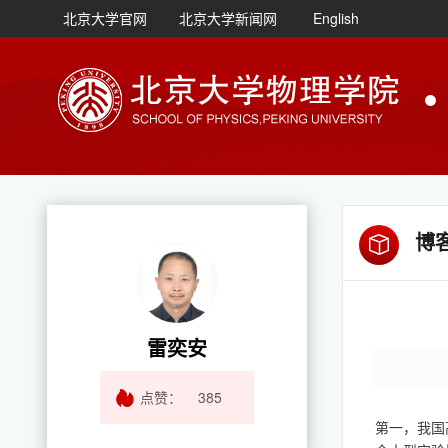
北京大学官网
北京大学新闻网
English
博
雷奕安
点赞：
385
第一，我国