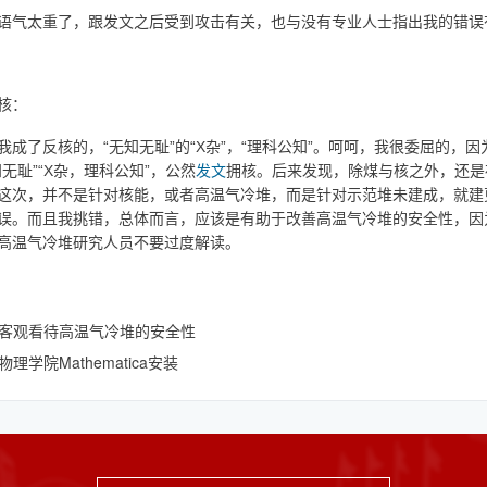
语气太重了，跟发文之后受到攻击有关，也与没有专业人士指出我的错误
核：
我成了反核的，“无知无耻”的“X杂”，“理科公知”。呵呵，我很委屈的
无耻”“X杂，理科公知”，公然
发文
拥核。后来发现，除煤与核之外，还是
这次，并不是针对核能，或者高温气冷堆，而是针对示范堆未建成，就建
误。而且我挑错，总体而言，应该是有助于改善高温气冷堆的安全性，因
高温气冷堆研究人员不要过度解读。
客观看待高温气冷堆的安全性
理学院Mathematica安装