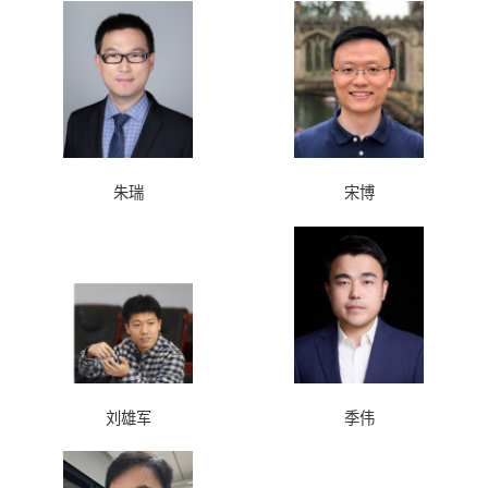
朱瑞
宋博
刘雄军
季伟