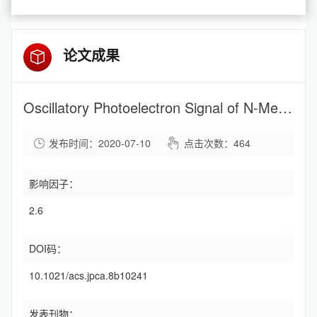
论文成果
Oscillatory Photoelectron Signal of N-Methylmorpholine as a Test Case for the Algebraic-Diagrammatic Construction Method of Second Order
发布时间：2020-07-10
点击次数：
464
影响因子：
2.6
DOI码：
10.1021/acs.jpca.8b10241
发表刊物：