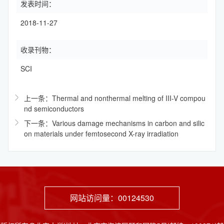
发表时间：
2018-11-27
收录刊物：
SCI
上一条：Thermal and nonthermal melting of III-V compou
nd semiconductors
下一条：Various damage mechanisms in carbon and silic
on materials under femtosecond X-ray irradiation
网站访问量：
00124530