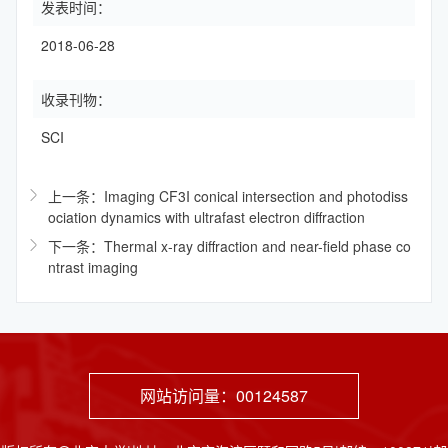
发表时间：
2018-06-28
收录刊物：
SCI
上一条：Imaging CF3I conical intersection and photodiss
ociation dynamics with ultrafast electron diffraction
下一条：Thermal x-ray diffraction and near-field phase co
ntrast imaging
网站访问量：
00124587