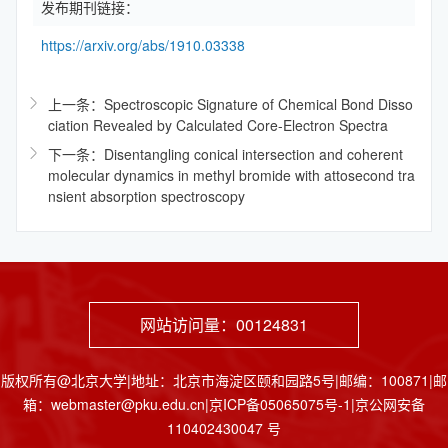
发布期刊链接：
https://arxiv.org/abs/1910.03338
上一条：Spectroscopic Signature of Chemical Bond Disso
ciation Revealed by Calculated Core-Electron Spectra
下一条：Disentangling conical intersection and coherent
molecular dynamics in methyl bromide with attosecond tra
nsient absorption spectroscopy
网站访问量：
00124831
版权所有@北京大学|地址：北京市海淀区颐和园路5号|邮编：100871|邮
箱：webmaster@pku.edu.cn|京ICP备05065075号-1|京公网安备
110402430047 号