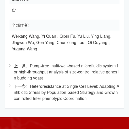
否
全部作者：
Weikang Wang, Yi Quan , Qibin Fu, Yu Liu, Ying Liang,
Jingwen Wu, Gen Yang, Chunxiong Luo , Qi Ouyang ,
Yugang Wang
上一条：Pump-free multi-well-based microfluidic system f
or high-throughput analysis of size-control relative genes i
n budding yeast
下一条：Heteroresistance at Single Cell Level: Adapting A
ntibiotic Stress by Population-based Strategy and Growth-
controlled Inter-phenotypic Coordination