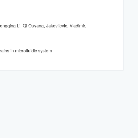
gqing Li, Qi Ouyang, Jakovljevic, Vladimir,
ins in microfluidic system