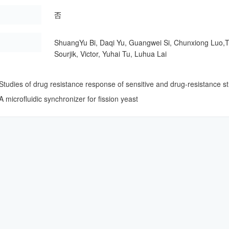
：
否
：
ShuangYu Bi, Daqi Yu, Guangwei Si, Chunxiong Luo,Ton
Sourjik, Victor, Yuhai Tu, Luhua Lai
ies of drug resistance response of sensitive and drug-resistance stra
crofluidic synchronizer for fission yeast