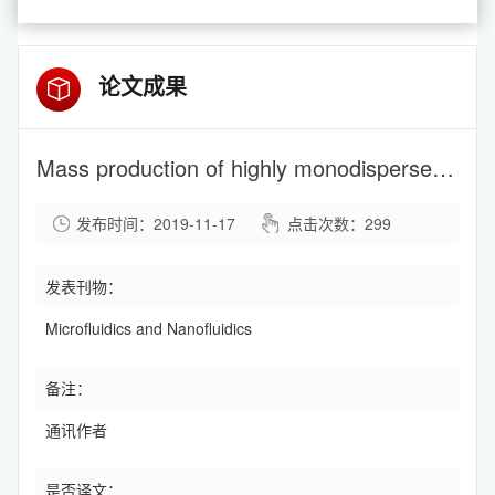
论文成果
Mass production of highly monodisperse polymeric nanoparticles by parallel flow focusing system
发布时间：2019-11-17
点击次数：
299
发表刊物：
Microfluidics and Nanofluidics
备注：
通讯作者
是否译文：