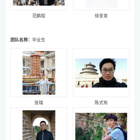
范鹏程
徐圣宣
团队名称：
毕业生
张瑞
陈式有