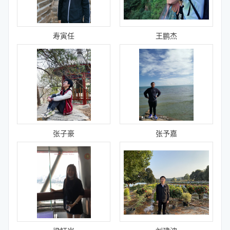
寿寅任
王鹏杰
张子豪
张予嘉