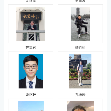
梁钰岚
刘建波
齐贵君
梅竹松
曹正轩
孔德峰