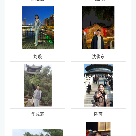
刘璇
沈俊东
华成豪
陈可