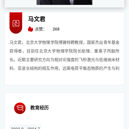
马文君
点赞：
268
马文君，北京大学物理学院博雅特聘教授，国家杰出青年基金
获得者，目前任北京大学物理学院院长助理、重离子所副所
长。近期主要研究方向为相对论强度的飞秒激光与低维纳米材
料、亚波长结构的相互作用，远离电荷平衡态物质的产生与利
用，微尺度高能量密度态等。曾先后三次创造飞秒激光离子加
速能量记录，将激光驱动的飞秒X射线脉冲的产额提高了两个
数量级。在基础研究之外，还致力于激光加速器关键技术的攻
关、脉冲粒子束流与物质...
【查看更多】
教育经历
2000.9 - 2004.7