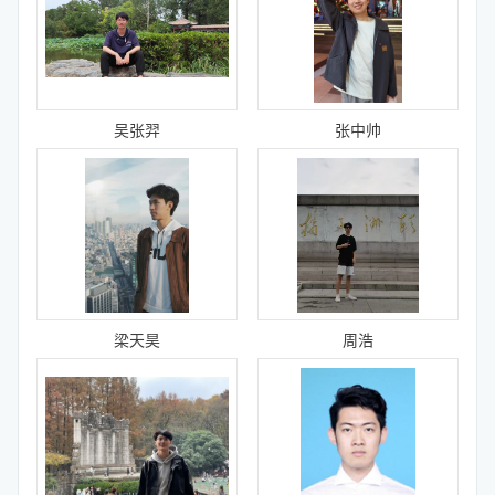
吴张羿
张中帅
梁天昊
周浩