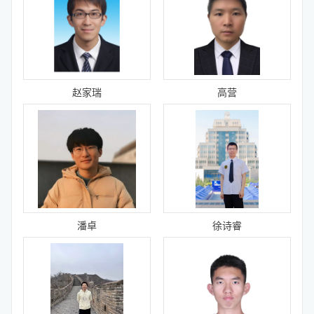
赵家瑞
高营
潘卓
徐诗睿