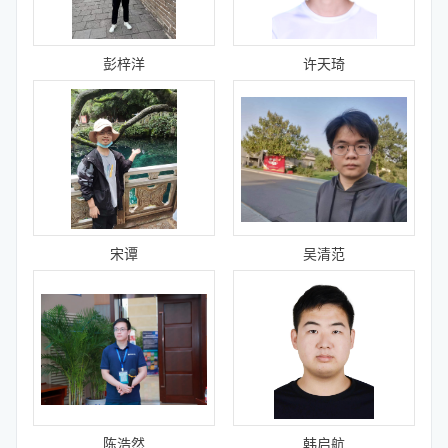
彭梓洋
许天琦
宋谭
吴清范
陈浩然
韩启航