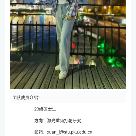
团队成员介绍：
23级硕士生
方向：激光重频打靶研究
邮箱：xuan_l@stu.pku.edu.cn