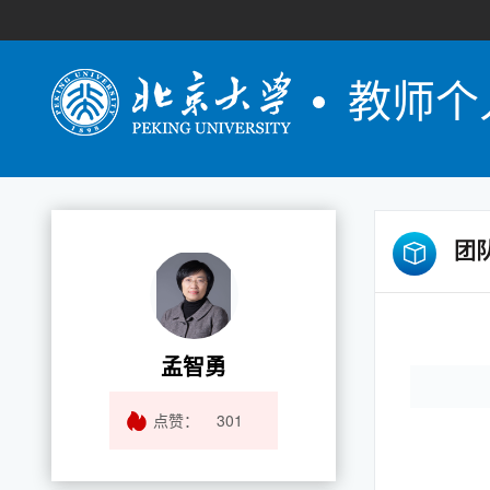
教师个
团
孟智勇
点赞：
301