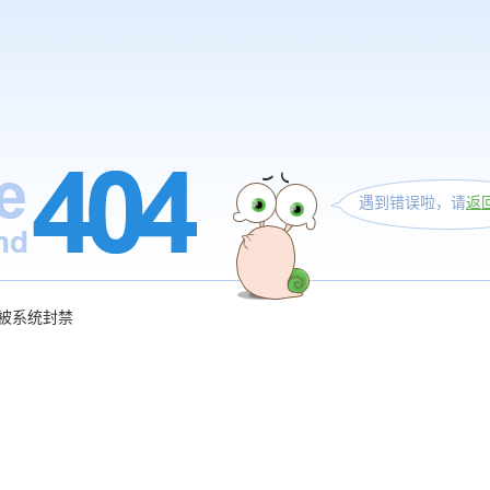
遇到错误啦，请
返
被系统封禁