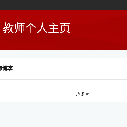
教师个人主页
师博客
共0条 0/0