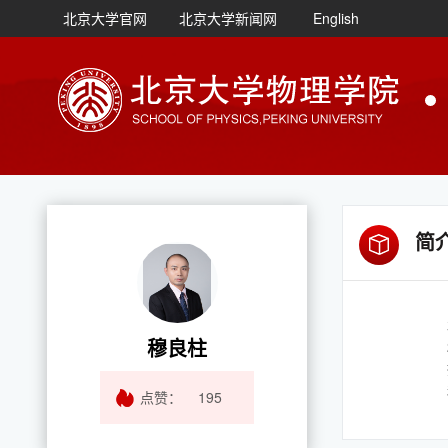
北京大学官网
北京大学新闻网
English
简
穆良柱
点赞：
195