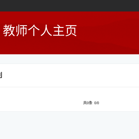
教师个人主页
利
共0条 0/0