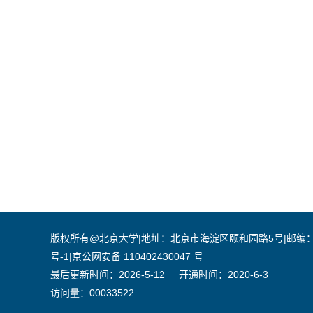
版权所有@北京大学|地址：北京市海淀区颐和园路5号|邮编：100871|
号-1|京公网安备 110402430047 号
最后更新时间：
2026
-
5
-
12
开通时间：
2020
-
6
-
3
访问量：
00033522