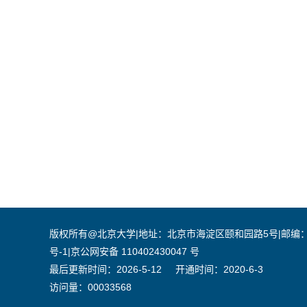
版权所有@北京大学|地址：北京市海淀区颐和园路5号|邮编：100871|
号-1|京公网安备 110402430047 号
最后更新时间：
2026
-
5
-
12
开通时间：
2020
-
6
-
3
访问量：
00033568