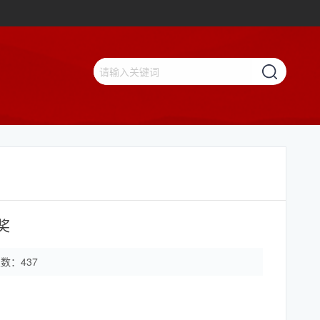
奖
次数：
437