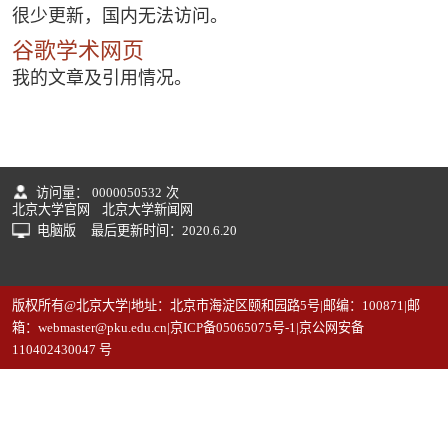
很少更新，国内无法访问。
谷歌学术网页
我的文章及引用情况。
访问量：
0000050532
次
北京大学官网
北京大学新闻网
电脑版
最后更新时间：
2020
.
6
.
20
版权所有@北京大学|地址：北京市海淀区颐和园路5号|邮编：100871|邮
箱：webmaster@pku.edu.cn|京ICP备05065075号-1|京公网安备
110402430047 号