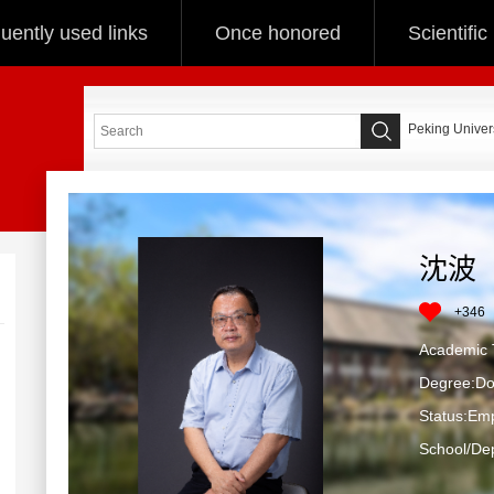
uently used links
Once honored
Scientifi
Peking Univers
沈波
+
346
Academ
Degree:Do
Status:Em
School