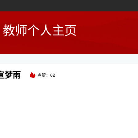
教师个人主页
宣梦雨
点赞：
62