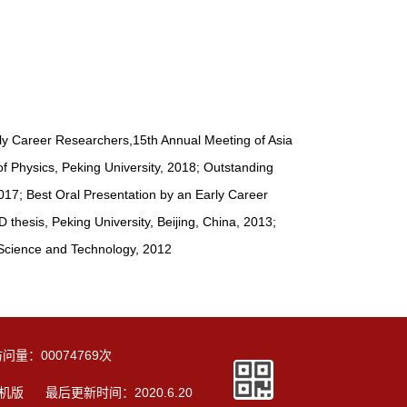
rly Career Researchers,15th Annual Meeting of Asia
 Physics, Peking University, 2018; Outstanding
017; Best Oral Presentation by an Early Career
hesis, Peking University, Beijing, China, 2013;
l Science and Technology, 2012
访问量：
00074769
次
机版
最后更新时间：
2020
.
6
.
20