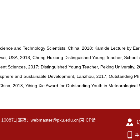
Science and Technology Scientists, China, 2018; Kamide Lecture by Ea
ii, USA, 2018; Cheng Huxiong Distinguished Young Teacher, School of
nt Sciences, 2017; Distinguished Young Teacher, Peking University, 2
yosphere and Sustainable Development, Lanzhou, 2017; Outstanding PhD t
 China, 2013; Yibing Xie Award for Outstanding Youth in Meteorologica
|邮箱：webmaster@pku.edu.cn|京ICP备
手