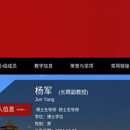
小组成员
教学信息
荣誉与奖项
常用链接
杨军
(长聘副教授)
Jun Yang
人信息
博士生导师 硕士生导师
MORE +
学位：博士学位
性别：男