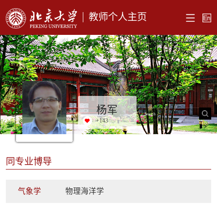
教师个人主页
杨军
+
143
同专业博导
气象学
物理海洋学