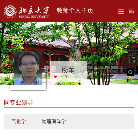
教师个人主页
杨军
+
143
同专业硕导
气象学
物理海洋学