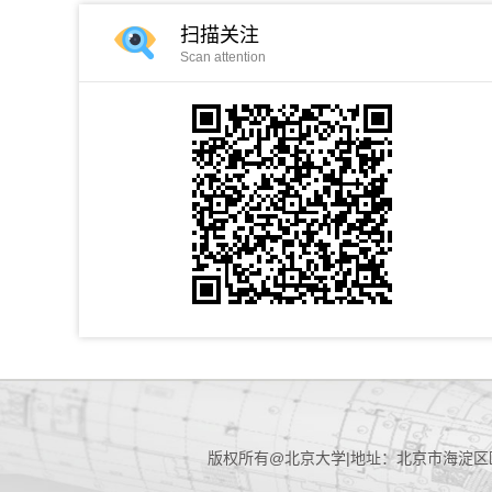
扫描关注
Scan attention
版权所有@北京大学|地址：北京市海淀区颐和园路5号|