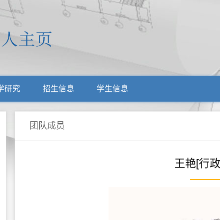
学研究
招生信息
学生信息
团队成员
王艳[行政