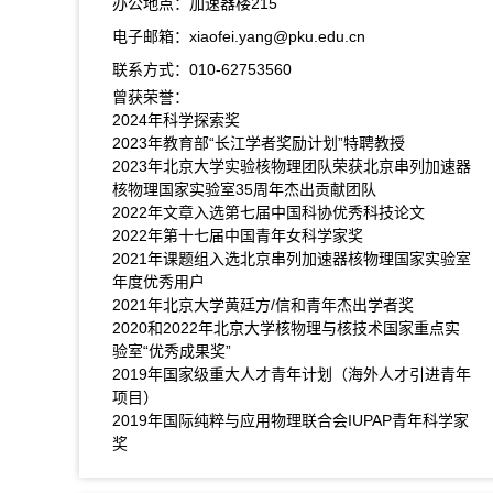
办公地点：加速器楼215
电子邮箱：
xiaofei.yang@pku.edu.cn
联系方式：010-62753560
曾获荣誉：
2024年科学探索奖
2023年教育部“长江学者奖励计划”特聘教授
2023年北京大学实验核物理团队荣获北京串列加速器
核物理国家实验室35周年杰出贡献团队
2022年文章入选第七届中国科协优秀科技论文
2022年第十七届中国青年女科学家奖
2021年课题组入选北京串列加速器核物理国家实验室
年度优秀用户
2021年北京大学黄廷方/信和青年杰出学者奖
2020和2022年北京大学核物理与核技术国家重点实
验室“优秀成果奖”
2019年国家级重大人才青年计划（海外人才引进青年
项目）
2019年国际纯粹与应用物理联合会IUPAP青年科学家
奖