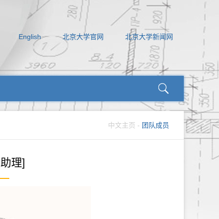
English
北京大学官网
北京大学新闻网
中文主页
-
团队成员
助理]