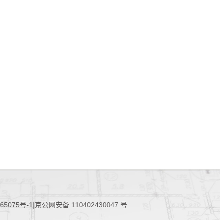
075号-1|京公网安备 110402430047 号