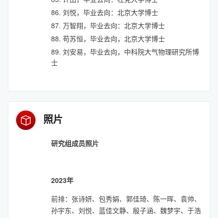
86. 刘悦，毕业去向：北京大学博士
87. 万智翔，毕业去向：北京大学博士
88. 苟苏恒，毕业去向，北京大学博士
89. 刘安易，毕业去向，中科院大气物理研究所博
士
照片
研究组成员照片
2023年
前排：张诗妍、包秀娟、郭佳琦、陈一晖、袁帅、
孙宇东、刘悦、蓝佳文静、殷子涵、魏梦宇、于浩