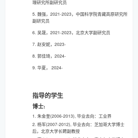
理研究所副研究员
5. 魏强，2021-2023，中国科学院青藏高原研究所
副研究员
6. 吴晟，2021-2023，北京大学副研究员
7. 赵安妮，2023-
8. 郭佳琦，2024-
9. 华夏， 2024-
指导的学生
博士:
1. 朱金奎(2006-2013), 毕业去向：工业界
2. 杨军(2007-2012), 毕业去向：芝加哥大学博士
后，北京大学长聘副教授