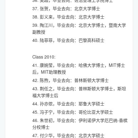
37. 张贺，毕业去向：北京大学博士
38. 彭义来，毕业去向：北京大学博士
39. 陶江川，毕业去向：北京大学博士，暨南大学
副教授
40. 陆菲菲，毕业去向：巴黎高科硕士
Class 2010:
41. 康婉莹，毕业去向：哈佛大学博士，MIT博士
后，MIT助理教授
42. 陈煦，毕业去向：普林斯顿大学博士
43. 荆任之，毕业去向：普林斯顿大学博士，斯坦
福大学博士后
44. 孙亦侬，毕业去向：耶鲁大学硕士
45. 冯子宁，毕业去向：哥伦比亚大学硕士
46. 朱世初，毕业去向：伊利诺伊大学厄巴纳-香槟
分校博士
47. 付少华，毕业去向：北京大学硕士