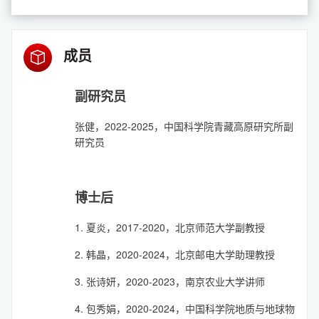
成员
副研究员
张健，2022-2025，
中国科学院青藏高原研究所副
研究员
博士后
1. 夏炎，2017-2020，北京师范大学
副教授
2. 韩晶，2020-2024，北京邮电大学助理教授
3. 张诗妍，2020-2023，南京农业大学讲师
4. 包秀娟，2020-2024
，中国科学院地质与地球物