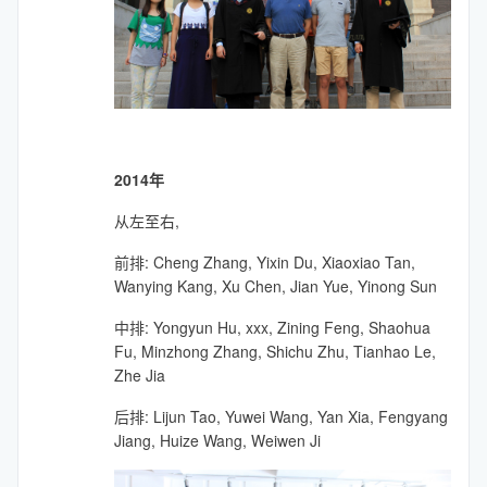
2014年
从左至右,
前排: Cheng Zhang, Yixin Du, Xiaoxiao Tan,
Wanying Kang, Xu Chen, Jian Yue, Yinong Sun
中排: Yongyun Hu, xxx, Zining Feng, Shaohua
Fu, Minzhong Zhang, Shichu Zhu, Tianhao Le,
Zhe Jia
后排: Lijun Tao, Yuwei Wang, Yan Xia, Fengyang
Jiang, Huize Wang, Weiwen Ji