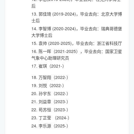
后
13. 郭佳琦 (2019-2024)，毕业去向：北京大学博
士后
14. 李智博 (2020-2024)，毕业去向：瑞典哥德堡
大学博士后
15. 袁帅 (2020-2025)，
毕业去向：
浙江省科技厅
16. 陈一晖（2021-
2025
），毕业去向：国家卫星
气象中心助理研究员
17. 崔琪（2021-）
18. 万智翔（2022-）
19. 刘悦（2022-）
20. 孙宇东（2022-）
21. 刘益章
（2023-）
22. 苟苏恒
（2023-）
23. 丁芷莹 （2024-）
24.
李乐源（2025-）