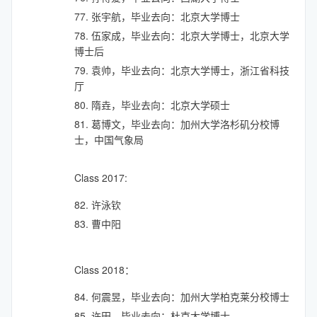
77. 张宇航，毕业去向：北京大学博士
78. 伍家成，毕业去向：北京大学
博士
，北京大学
博士后
79. 袁帅，毕业去向：北京大学博士，浙江省科技
厅
80. 隋垚，毕业去向：北京大学硕士
81. 葛博文，毕业去向：加州大学洛杉矶分校博
士，中国气象局
Class 2017:
82. 许泳钦
83. 曹中阳
Class 2018：
84. 何震昱，毕业去向：加州大学柏克莱分校博士
85. 许田，毕业去向：杜克大学博士