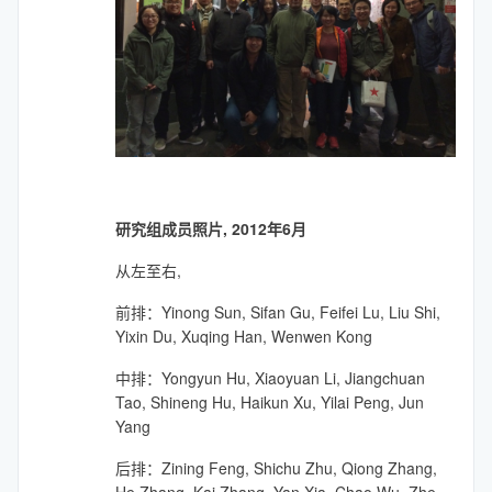
研究组成员照片, 2012年6月
从左至右,
前排：Yinong Sun, Sifan Gu, Feifei Lu, Liu Shi,
Yixin Du, Xuqing Han, Wenwen Kong
中排：Yongyun Hu, Xiaoyuan Li, Jiangchuan
Tao, Shineng Hu, Haikun Xu, Yilai Peng, Jun
Yang
后排：Zining Feng, Shichu Zhu, Qiong Zhang,
He Zhang, Kai Zhang, Yan Xia, Chao Wu, Zhe