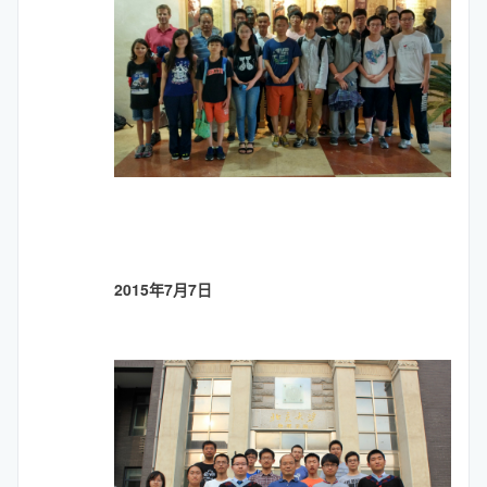
2015年7月7日