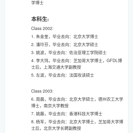
学博士
本科生:
Class 2002:
1. 朱金奎，毕业去向：北京大学博士
2. 潘玲芬，毕业去向：北京大学硕士
3. 姚波，毕业去向：佐治亚理工学院硕士
4. 李大玮，毕业去向：芝加哥大学博士，GFDL博
士后，
上海交通大学
副教授
5. 左波，毕业去向：法国攻读硕士
Class 2003:
6. 周晨，毕业去向：北京大学硕士，德州农工大学
博士，南京大学教授
7. 姚藤，毕业去向：香港科技大学博士
8. 杨军，毕业去向：北京大学博士，芝加哥大学博
士后，北京大学长聘副教授