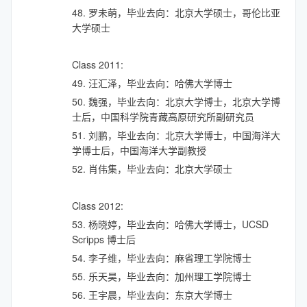
48. 罗未萌，毕业去向：北京大学硕士，哥伦比亚
大学硕士
Class 2011:
49. 汪汇泽，毕业去向：哈佛大学博士
50. 魏强，毕业去向：北京大学博士，
北京大学博
士后
，中国科学院青藏高原研究所副研究员
51. 刘鹏，毕业去向：北京大学博士，中国海洋大
学博士后
，中国海洋大学副教授
52. 肖伟集，毕业去向：北京大学硕士
Class 2012:
53. 杨晓婷，毕业去向：哈佛大学博士，UCSD
Scripps 博士后
54. 李子维，毕业去向：麻省理工学院博士
55. 乐天昊，毕业去向：加州理工学院博士
56. 王宇晨，毕业去向：东京大学博士