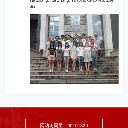
Jia
网站访问量：
00101329