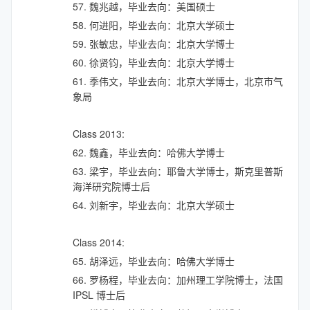
57. 魏兆越，毕业去向：美国硕士
58. 何进阳，毕业去向：北京大学硕士
59. 张敏忠，毕业去向：北京大学博士
60. 徐贤钧，毕业去向：北京大学博士
61. 季伟文，毕业去向：北京大学博士，北京市气
象局
Class 2013:
62. 魏鑫，毕业去向：哈佛大学博士
63. 梁宇，毕业去向：耶鲁大学博士，斯克里普斯
海洋研究院博士后
64. 刘新宇，毕业去向：北京大学硕士
Class 2014:
65. 胡泽远，毕业去向：哈佛大学博士
66. 罗杨程，毕业去向：加州理工学院博士，法国
IPSL 博士后