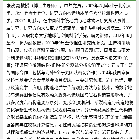
张波 副教授（博士生导师），中共党员，2007年7月毕业于北京大
学，获理学博士学位，研究方向构造地质学与喜马拉雅构造地质
学。2007年8月起，在中国科学院地质与地球物理研究所从事博士
后研究，研究方向大陆变形与流变学，合作导师钟大赉院士。2009
年8月，入职北京大学地球与空间科学学院，聘为讲师，2012年8月
至今，聘为副教授，2019年9月至今担任研究所所长。主持科研项
目15项，包括自然科学基金7项、973项目课题1项、国家重点研发
计划课题3项；科研经费到账超过1500万元。发表学术论文100余
篇；建设原位微观结构-组构-组分测试分析实验室2个；建立了广泛
的国际合作，包括与海外5个研究团队密切合作；2014年获国家自
然科学基金优秀青年基金项目资助。主要研究领域：岩石构造、变
形及流变学；应用用构造地质学传统观测方法与新技术，将数字地
形与遥感图像信息有效融入野外构造填图与岩石构造变形解析，开
展多尺度岩石构造变形序列、变形/流变机制、断裂构造与构造地貌
演化等新生代地质构造记录观测与解析，分析青藏高原新生代构造
变形最基本的几何学和运动学特征，结合地壳深部岩石流变与地震
波各向异性模拟计算信息，定性研究驱动构造变形的深部地球动力
过程和浅部盆地构造过程。1. 构造变形与流变学：岩石破裂方式、