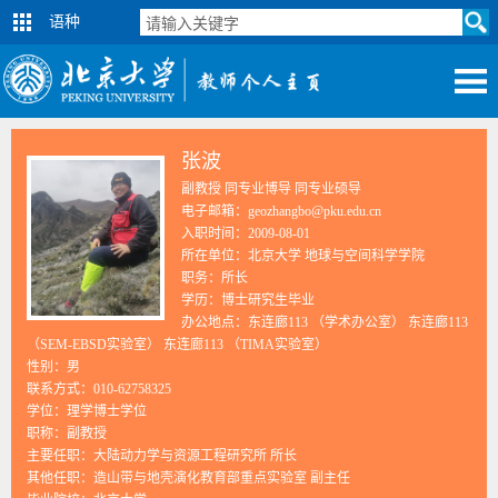
语种
张波
副教授 同专业博导 同专业硕导
电子邮箱：
geozhangbo@pku.edu.cn
入职时间：2009-08-01
所在单位：北京大学 地球与空间科学学院
职务：所长
学历：博士研究生毕业
办公地点：东连廊113 （学术办公室） 东连廊113
（SEM-EBSD实验室） 东连廊113 （TIMA实验室）
性别：男
联系方式：010-62758325
学位：理学博士学位
职称：副教授
主要任职：大陆动力学与资源工程研究所 所长
其他任职：造山带与地壳演化教育部重点实验室 副主任