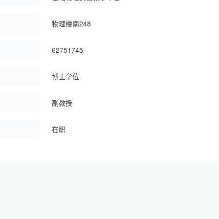
：
物理楼南248
：
62751745
博士学位
副教授
：
在职