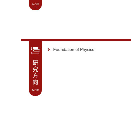
Foundation of Physics
研
究
方
向