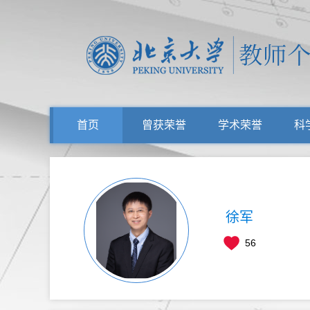
首页
曾获荣誉
学术荣誉
科
徐军
56