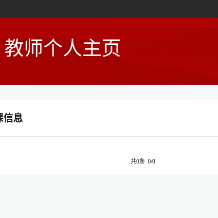
教师个人主页
课信息
共0条 0/0