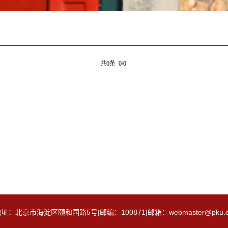
共0条 0/0
京市海淀区颐和园路5号|邮编：100871|邮箱：webmaster@pku.edu.cn