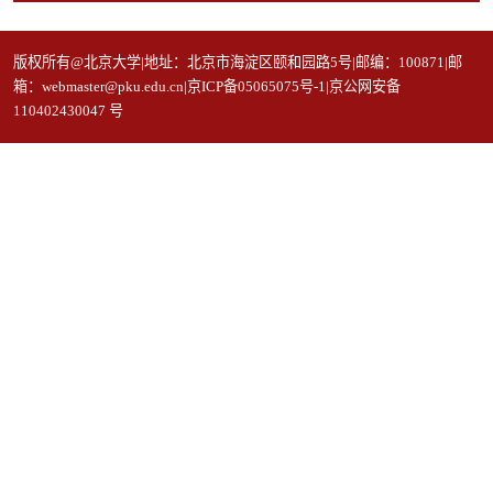
版权所有@北京大学|地址：北京市海淀区颐和园路5号|邮编：100871|邮
箱：webmaster@pku.edu.cn|京ICP备05065075号-1|京公网安备
110402430047 号