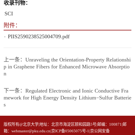
收录刊物：
SCI
附件：
PIIS2590238525004709.pdf
上一条：
Unraveling the Orientation-Property Relationshi
p in Graphene Fibers for Enhanced Microwave Absorptio
n
下一条：
Regulated Electronic and Ionic Conductive Fra
mework for High Energy Density Lithium−Sulfur Batterie
s
版权所有@北京大学|地址：北京市海淀区颐和园路5号|邮编：100871|邮
箱：webmaster@pku.edu.cn|京ICP备05065075号-1|京公网安备