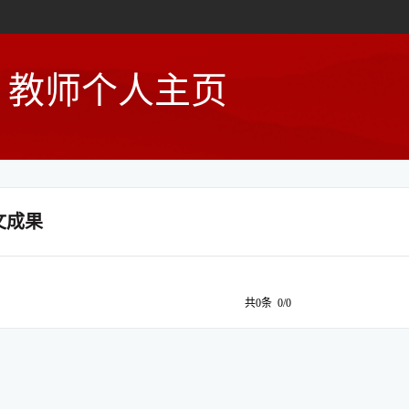
教师个人主页
文成果
共0条 0/0