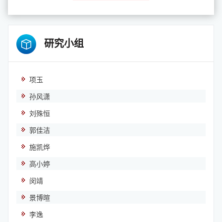
研究小组
项玉
孙风潇
刘殊恒
郭佳洁
施凯烨
高小婷
闵靖
景博暄
李逸