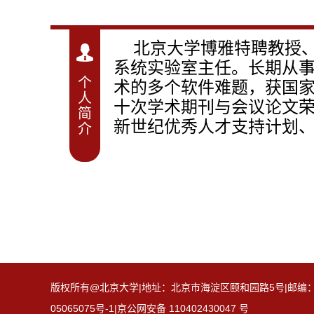
北京大学博雅特聘教授
系统实验室主任。长期从
个
术的多个软件难题，获国
人
十次学术期刊与会议论文
简
新世纪优秀人才支持计划
介
版权所有@北京大学|地址：北京市海淀区颐和园路5号|邮编：100871
05065075号-1|京公网安备 110402430047 号