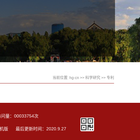
当前位置:
hg-cn
>>
科学研究
>>
专利
访问量：
00033754
次
机版
最后更新时间：
2020
.
9
.
27