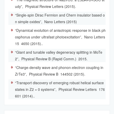
udy”,
Physical Review Letters (2015).
“Single-spin Dirac Fermion and Chern insulator based o
n simple oxides”,
Nano Letters (2015)
“Dynamical evolution of anisotropic response in black ph
osphorus under ultrafast photoexcitation”,
Nano Letters
15
4650 (2015)..
“Giant and tunable valley degeneracy splitting in MoTe
2”,
Physical Review B (Rapid Comm.)
2015.
“Charge­-density wave and phonon-­electron coupling in
ZrTe3”,
Physical Review B
144502 (2015).
“Transport discovery of emerging robust helical surface
states in Z2 = 0 systems”,
Physical Review Letters
176
601 (2014)..