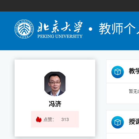
教师个
教
暂无
冯济
点赞：
313
授